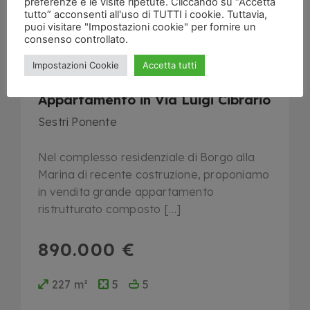
preferenze e le visite ripetute. Cliccando su “Accetta
tutto” acconsenti all'uso di TUTTI i cookie. Tuttavia,
puoi visitare "Impostazioni cookie" per fornire un
consenso controllato.
Genova
Impostazioni Cookie
Accetta tutti
Appartamento in Via Luigi Cibrario
Sestri Ponente
Nel complesso residenziale di Borgo alla
Marina di recente costruzione, proponiamo
in vendita grande appartamento
ristrutturato composto […]
890.000 €
227 m²
5
5