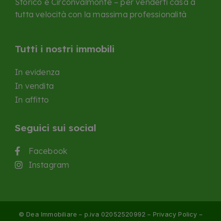
Storico e Circonvalmonte – per venderti casa a
tutta velocità con la massima professionalità
Tutti i nostri immobili
In evidenza
In vendita
In affitto
Seguici sui social
Facebook
Instagram
© Dea Immobiliare – p.iva 02052520992 –
Privacy Policy
–