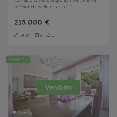
contesto privato, proponiamo in vendita
raffinato bilocale al terzo […]
215.000 €
54 m²
2
1
VENDITA
Venduto
Genova