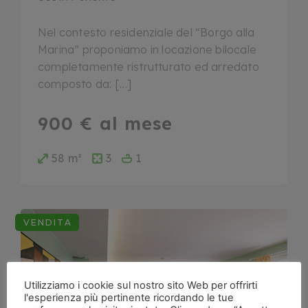
Nel contesto residenziale del “Borgo alla
Marina” proponiamo in locazione bilocale
completamente ristrutturato ed arredato
composto da: […]
900 € al mese
58 m²
3
1
VENDITA
Utilizziamo i cookie sul nostro sito Web per offrirti
l'esperienza più pertinente ricordando le tue