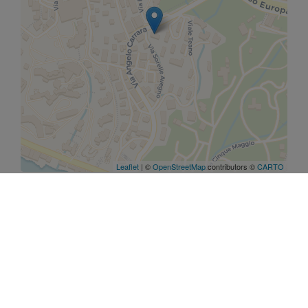
Leaflet
| ©
OpenStreetMap
contributors ©
CARTO