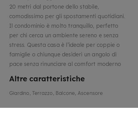
20 metri dal portone dello stabile,
comodissimo per gli spostamenti quotidiani.
Il condominio è molto tranquillo, perfetto
per chi cerca un ambiente sereno e senza
stress. Questa casa è l’ideale per coppie o
famiglie o chiunque desideri un angolo di
pace senza rinunciare al comfort moderno
Altre caratteristiche
Giardino, Terrazzo, Balcone, Ascensore
Mappa
Via San Marino 35A