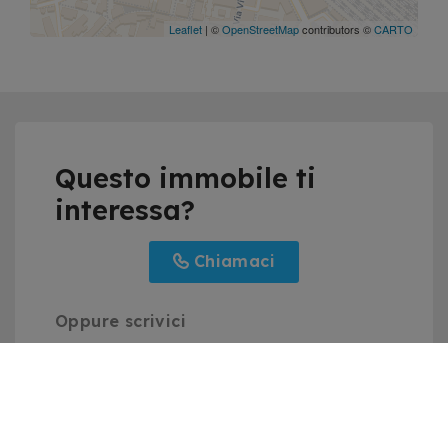
Leaflet
| ©
OpenStreetMap
contributors ©
CARTO
Questo immobile ti
interessa?
Chiamaci
Oppure scrivici