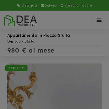
Chiamaci
Scrivici
Vienici a trovare
Appartamento in Piazza Sturla
Genova
Sturla
980 € al mese
AFFITTO