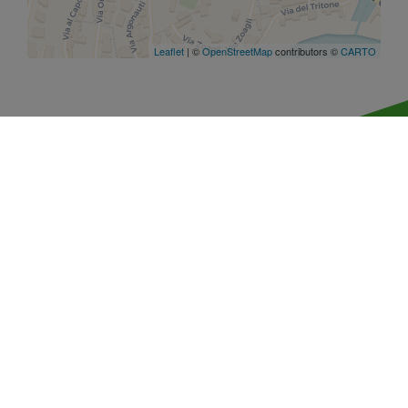
Leaflet
| ©
OpenStreetMap
contributors ©
CARTO